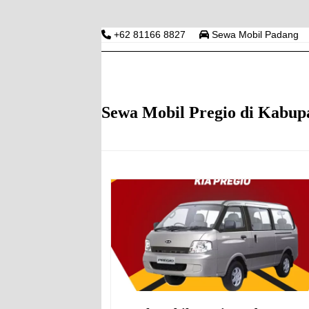
Skip
to
+62 81166 8827
Sewa Mobil Padang
content
RENTAL MOBIL PAD
HOME
HARGA RENTAL MOBIL DI PADANG
S
Sewa Mobil Pregio di Kabu