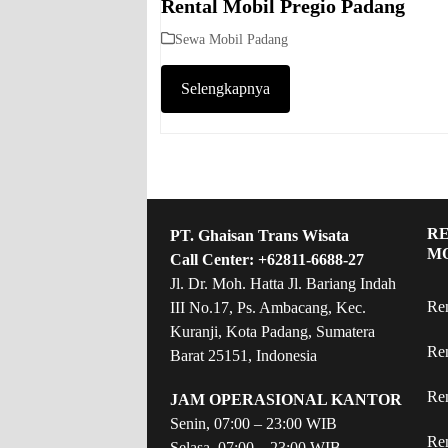
Rental Mobil Pregio Padang
Sewa Mobil Padang
Selengkapnya
R
PT. Ghaisan Trans Wisata
M
Call Center:
+62811-6688-27
Jl. Dr. Moh. Hatta Jl. Bariang Indah
Re
III No.17, Ps. Ambacang, Kec.
Kuranji, Kota Padang, Sumatera
Re
Barat 25151, Indonesia
Re
JAM OPERASIONAL KANTOR
Senin, 07:00 – 23:00 WIB
Re
Selasa, 07:00 – 23:00 WIB