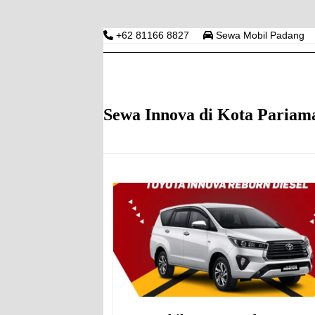
Skip
to
+62 81166 8827
Sewa Mobil Padang
content
RENTAL MOBIL PAD
HOME
HARGA RENTAL MOBIL DI PADANG
S
Sewa Innova di Kota Pariam