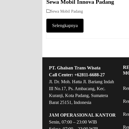
Sewa Mobil Innova Padang
Sewa Mobil Padang
Selengkapnya
R
PT. Ghaisan Trans Wisata
M
Call Center:
+62811-6688-27
Jl. Dr. Moh. Hatta Jl. Bariang Indah
Re
III No.17, Ps. Ambacang, Kec.
Kuranji, Kota Padang, Sumatera
Re
Barat 25151, Indonesia
Re
JAM OPERASIONAL KANTOR
Senin, 07:00 – 23:00 WIB
Re
Selasa, 07:00 – 23:00 WIB