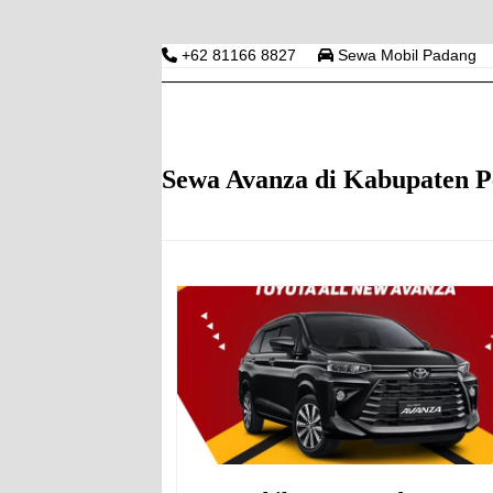
Skip
to
+62 81166 8827
Sewa Mobil Padang
content
RENTAL MOBIL PAD
HOME
HARGA RENTAL MOBIL DI PADANG
S
Sewa Avanza di Kabupaten Pe