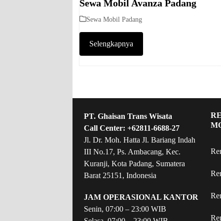
Sewa Mobil Avanza Padang
Sewa Mobil Padang
Selengkapnya
R
PT. Ghaisan Trans Wisata
M
Call Center:
+62811-6688-27
Jl. Dr. Moh. Hatta Jl. Bariang Indah
Re
III No.17, Ps. Ambacang, Kec.
Kuranji, Kota Padang, Sumatera
Re
Barat 25151, Indonesia
Re
JAM OPERASIONAL KANTOR
Senin, 07:00 – 23:00 WIB
Re
Selasa, 07:00 – 23:00 WIB