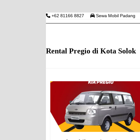
Skip
to
+62 81166 8827
Sewa Mobil Padang
content
RENTAL MOBIL PAD
HOME
HARGA RENTAL MOBIL DI PADANG
S
Rental Pregio di Kota Solok